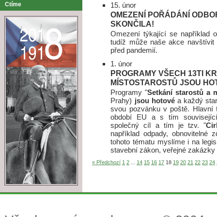
Ctíme
15. únor
OMEZENÍ POŘÁDÁNÍ ODBO
SKONČILA!
Omezení týkající se například o
tudíž může naše akce navštívit
před pandemií.
1. únor
PROGRAMY VŠECH 13TI K
MÍSTOSTAROSTŮ JSOU HO
Programy "
Setkání starostů a 
Prahy)
jsou hotové
a každý star
svou pozvánku v poště. Hlavní 
období EU a s tím související
společný cíl a tím je tzv. "
Ci
například odpady, obnovitelné z
tohoto tématu myslíme i na legis
stavební zákon, veřejné zakázky 
« Předchozí
1
2
...
14
15
16
17
18
19
20
21
22
23
24