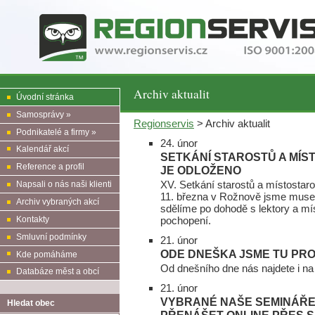
Archiv aktualit
Úvodní stránka
Samosprávy »
Regionservis
> Archiv aktualit
Podnikatelé a firmy »
24. únor
Kalendář akcí
SETKÁNÍ STAROSTŮ A MÍ
Reference a profil
JE ODLOŽENO
XV. Setkání starostů a místostaro
Napsali o nás naši klienti
11. března v Rožnově jsme museli
Archiv vybraných akcí
sdělíme po dohodě s lektory a m
pochopení.
Kontakty
Smluvní podmínky
21. únor
ODE DNEŠKA JSME TU PRO
Kde pomáháme
Od dnešního dne nás najdete i n
Databáze měst a obcí
21. únor
VYBRANÉ NAŠE SEMINÁŘ
Hledat obec