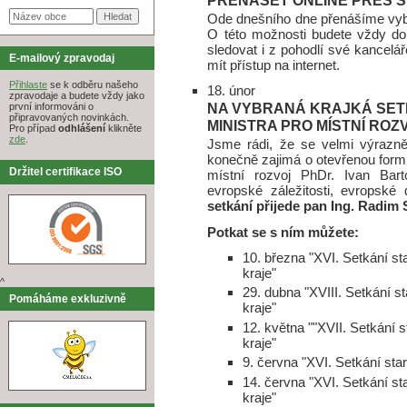
PŘENÁŠET ONLINE PŘES 
Ode dnešního dne přenášíme vyb
O této možnosti budete vždy do
sledovat i z pohodlí své kancel
E-mailový zpravodaj
mít přístup na internet.
Přihlaste
se k odběru našeho
18. únor
zpravodaje a budete vždy jako
NA VYBRANÁ KRAJKÁ SET
první informováni o
připravovaných novinkách.
MINISTRA PRO MÍSTNÍ ROZ
Pro případ
odhlášení
klikněte
zde
.
Jsme rádi, že se velmi výrazně
konečně zajimá o otevřenou formu
Držitel certifikace ISO
místní rozvoj PhDr. Ivan Bar
evropské záležitosti, evropsk
setkání přijede pan Ing. Radim
Potkat se s ním můžete:
10. března "XVI. Setkání s
kraje"
^
29. dubna "XVIII. Setkání 
Pomáháme exkluzivně
kraje"
12. května ""XVII. Setkání 
kraje"
9. června "XVI. Setkání sta
14. června "XVI. Setkání s
kraje"