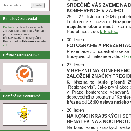
SRDEČNĚ VÁS ZVEME NA D
KONFERENCE V ZAJEČÍ
25. - 27. listopadu 2026 proběh
E-mailový zpravodaj
konference s názvem "
Rozpočet
majetkem obcí a měst
", která 
Přihlaste
se k odběru našeho
Podrobnosti zde:
klikněte...
zpravodaje a budete vždy jako
první informováni o
připravovaných novinkách.
30. leden
Pro případ
odhlášení
klikněte
FOTOGRAFIE A PREZENTAC
zde
.
Prezentace z Jihočeského setkání
Držitel certifikace ISO
Budějovicích naleznete zde:
klikn
27. leden
V BŘEZNU NA KONFERENCI 
ZALOŽENÍ ZNAČKY "REGIO
6. března to bude přesně 25
"Regionservis". Jako první akce 
^
v Praze konference věnovaná 
Pomáháme exkluzivně
doprovodného programu "
Konfer
března
od
18:00 oslava našeho 
26. leden
NA KONCI KRAJSKÝCH SET
BENÁTEK NA 3 NOCI PRO 
Na konci všech krajských setká