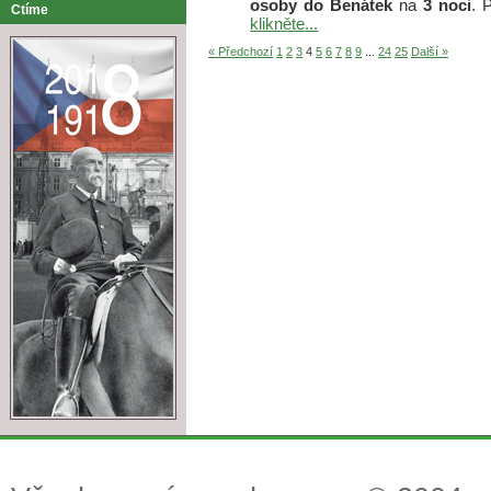
osoby
do Benátek
na
3 noci
. 
Ctíme
klikněte...
« Předchozí
1
2
3
4
5
6
7
8
9
...
24
25
Další »