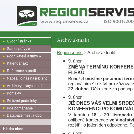
Archiv aktualit
Úvodní stránka
Samosprávy »
Regionservis
> Archiv aktualit
Podnikatelé a firmy »
9. únor
Kalendář akcí
ZMĚNA TERMÍNU KONFEREN
Reference a profil
FLEKŮ
Bohužel
musíme posunout term
Napsali o nás naši klienti
regionálním školství pro zřizovat
Archiv vybraných akcí
22. dubna
. Děkujeme za pochop
Kontakty
9. únor
Smluvní podmínky
JIŽ DNES VÁS VELMI SRDE
KONFERENCI PO KOMUNÁ
Kde pomáháme
V termínu
18. - 20. listopadu
Databáze měst a obcí
oblíbené konference
ve Vinařstv
rozšířili o jeden den odpoledne. P
Hledat obec
4. únor