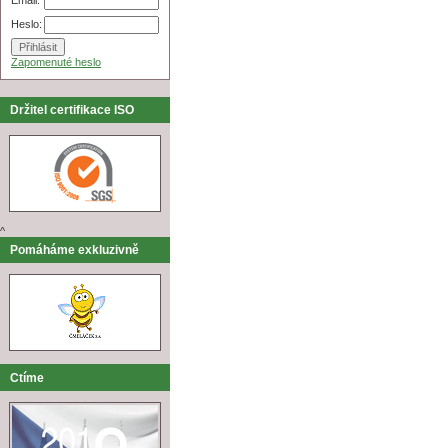
Heslo:
Zapomenuté heslo
Držitel certifikace ISO
^
Pomáháme exkluzivně
Ctíme