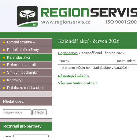
Kalendář akcí - červen 2026
Úvodní stránka «
Podnikatelé a firmy
Regionservis
> Kalendář akcí - červen 2026
Kalendář akcí
Název
Datum, místo
Reference a profil
- pro tento měsíc není žádná akce v databázi -
Smluvní podmínky
Následující měsíc »
Kontakty
Všechny budoucí akce »
Databáze měst a obcí
Hledat obec
Rozhraní pro partnery
Email: