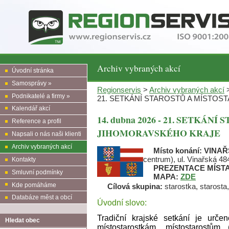
Archiv vybraných akcí
Úvodní stránka
Samosprávy »
Regionservis
>
Archiv vybraných akcí
>
Podnikatelé a firmy »
21. SETKÁNÍ STAROSTŮ A MÍSTO
Kalendář akcí
14. dubna 2026 - 21. SETKÁ
Reference a profil
JIHOMORAVSKÉHO KRAJE
Napsali o nás naši klienti
Archiv vybraných akcí
Místo konání:
VINAŘ
centrum), ul. Vinařská 48
Kontakty
PREZENTACE MÍST
Smluvní podmínky
MAPA:
ZDE
Kde pomáháme
Cílová skupina:
starostka, starosta,
Databáze měst a obcí
Úvodní slovo:
Tradiční krajské setkání je urče
Hledat obec
místostarostkám, místostarostů