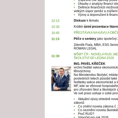
•
Úkazky z analýzy financí obc
•
Definice finančních možností 
velkých úspor peněz a zvýšení 
•
Výzvy a doporučení k financ
Diskuze
k tématu
10:15
Krátké
ústní prezentace hlavn
10:30
PŘESTÁVKA NA KÁVU A OBČ
10:45
Péče o seniory
jako společný 
11:15
Zdeněk Fiala, MBA, ESG Senio
ROWAN LEGAL
MŠMT ČR - NOVELA RUD, M
11:30
ŠKOLSTVÍ OD LEDNA 2026
ING. PAVEL KŘEČEK
vrchní ředitel sekce ekonomické
tělovýchovy
Na Ministerstvu školství, mlád
posledních letech působil také
ředitelky sekce ekonomické a l
MF, kde se věnoval hospodaře
pro zřizování škol a školských 
Ve své praxi usiluje o úzké p
•
Aktuální vývoj ohledně nove
zákonů
•
Co změní novela zákona č.
•
Co nezmění novela školsk
•
Proč RUD?
•
Výpočet pro rok 2026