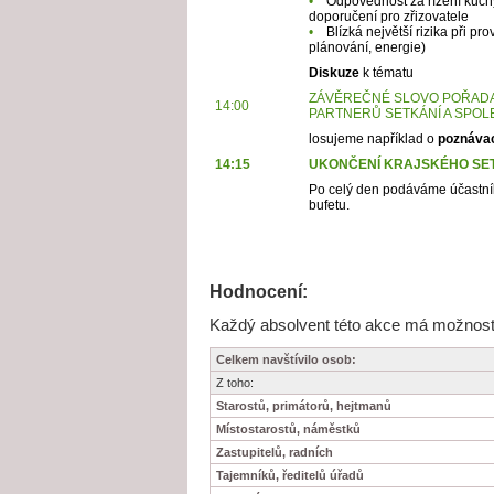
•
Odpovědnost za řízení kuchy
doporučení pro zřizovatele
•
Blízká největší rizika při pr
plánování, energie)
Diskuze
k tématu
ZÁVĚREČNÉ SLOVO POŘADA
14:00
PARTNERŮ SETKÁNÍ A SPOL
losujeme například o
poznáva
14:15
UKONČENÍ KRAJSKÉHO SET
Po celý den podáváme účastník
bufetu.
Hodnocení:
Každý absolvent této akce má možnost j
Celkem navštívilo osob:
Z toho:
Starostů, primátorů, hejtmanů
Místostarostů, náměstků
Zastupitelů, radních
Tajemníků, ředitelů úřadů