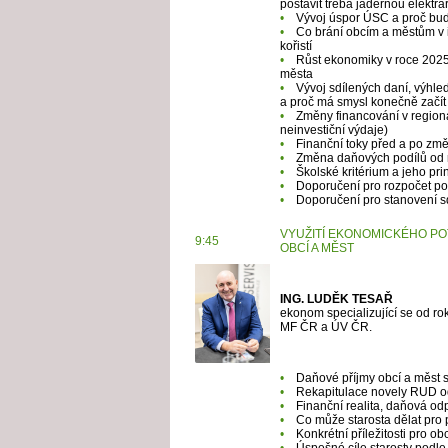
postavit třeba jadernou elektrár
•
Vývoj úspor ÚSC a proč budo
•
Co brání obcím a městům v in
kořistí
•
Růst ekonomiky v roce 2025
města
•
Vývoj sdílených daní, výhled
a proč má smysl konečně začít
•
Změny financování v regioná
neinvestiční výdaje)
•
Finanční toky před a po zm
•
Změna daňových podílů od ro
•
Školské kritérium a jeho pri
•
Doporučení pro rozpočet po
•
Doporučení pro stanovení s
VYUŽITÍ EKONOMICKÉHO POT
9:45
OBCÍ A MĚST
ING. LUDĚK TESAŘ
ekonom specializující se od ro
MF ČR a ÚV ČR.
•
Daňové příjmy obcí a měst s
•
Rekapitulace novely RUD o
•
Finanční realita, daňová od
•
Co může starosta dělat pro 
•
Konkrétní příležitosti pro o
•
Úspešné cíle starosty podle 