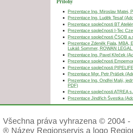
Přílohy
Prezentace Ing. Miroslav Matej,
Prezentace Ing. Luděk Tesař (A
Prezentace společnosti BT Ateliér
Prezentace společnosti I-Tec Cze
Prezentace společnosti ČSOB a.
Prezentace Zdeněk Fiala, MBA, 
Lukáš Sommer, ROWAN LEGAL 
Prezentace Ing. Pavel Křeček (
Prezentace společnosti Empemon
Prezentace společnosti PIPELIFE
Prezentace Mgr. Petr Prášek (A
Prezentace Ing. Ondřej Malý, jed
PDF)
Prezentace společnosti ATREA s.
Prezentace Jindřich Švestka (A
Všechna práva vyhrazena © 2004 - 2
® Název Regionservis a logo Region