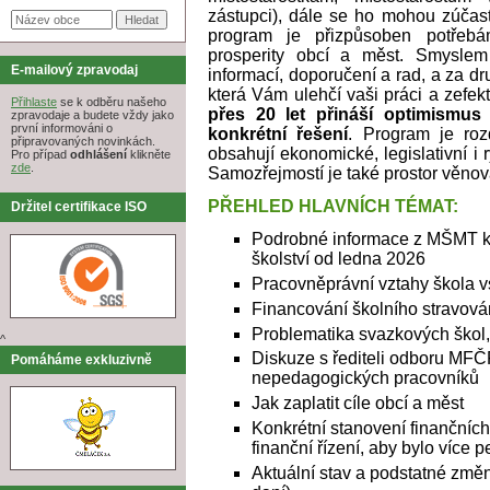
zástupci), dále se ho mohou zúčast
program je přizpůsoben potřebá
prosperity obcí a měst. Smyslem
E-mailový zpravodaj
informací, doporučení a rad, a za d
která Vám ulehčí vaši práci a zefekt
Přihlaste
se k odběru našeho
přes 20 let přináší optimismus 
zpravodaje a budete vždy jako
první informováni o
konkrétní řešení
. Program je roz
připravovaných novinkách.
obsahují ekonomické, legislativní i 
Pro případ
odhlášení
klikněte
zde
.
Samozřejmostí je také prostor věnov
PŘEHLED HLAVNÍCH TÉMAT:
Držitel certifikace ISO
Podrobné informace z MŠMT k 
školství od ledna 2026
Pracovněprávní vztahy škola vs
Financování školního stravová
Problematika svazkových škol,
^
Diskuze s řediteli odboru MF
Pomáháme exkluzivně
nepedagogických pracovníků
Jak zaplatit cíle obcí a měst
Konkrétní stanovení finančních
finanční řízení, aby bylo více 
Aktuální stav a podstatné zm