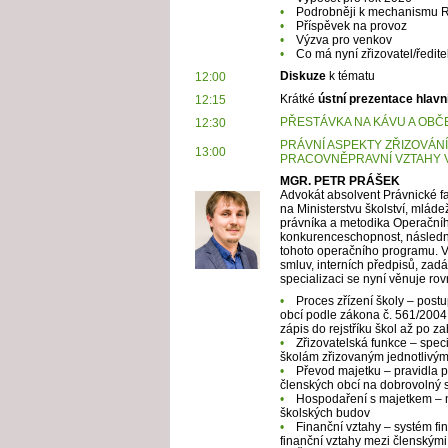
•
Podrobněji k mechanismu
•
Příspěvek na provoz
•
Výzva pro venkov
•
Co má nyní zřizovatel/ředite
Diskuze
k tématu
12:00
Krátké
ústní prezentace hlavn
12:15
PŘESTÁVKA NA KÁVU A OBČ
12:30
PRÁVNÍ ASPEKTY
ZŘIZOVÁN
13:00
PRACOVNĚPRAVNÍ VZTAHY V
MGR. PETR PRÁŠEK
Advokát absolvent Právnické fa
na Ministerstvu školství, mláde
právníka a metodika Operační
konkurenceschopnost, následně
tohoto operačního programu. V 
smluv, interních předpisů, za
specializaci se nyní věnuje ro
•
Proces zřízení školy – post
obcí podle zákona č. 561/2004 
zápis do rejstříku škol až po za
•
Zřizovatelská funkce – specif
školám zřizovaným jednotlivý
•
Převod majetku – pravidla p
členských obcí na dobrovolný 
•
Hospodaření s majetkem – n
školských budov
•
Finanční vztahy – systém f
finanční vztahy mezi členským