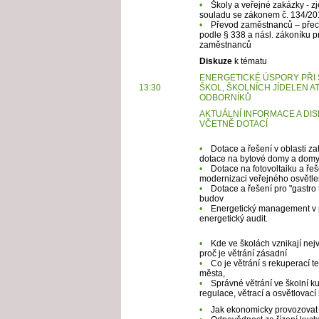
•
Školy a veřejné zakázky - z
souladu se zákonem č. 134/20
•
Převod zaměstnanců – přech
podle § 338 a násl. zákoníku 
zaměstnanců
Diskuze
k tématu
ENERGETICKÉ ÚSPORY PŘI
13:30
ŠKOL, ŠKOLNÍCH JÍDELEN A
ODBORNÍKŮ
AKTUÁLNÍ INFORMACE A DIS
VČETNĚ DOTACÍ
•
Dotace a řešení v oblasti za
dotace na bytové domy a domy
•
Dotace na fotovoltaiku a ře
modernizaci veřejného osvětle
•
Dotace a řešení pro "gastro
budov
•
Energetický management v pr
energetický audit.
•
Kde ve školách vznikají nejvě
proč je větrání zásadní
•
Co je větrání s rekuperací te
města,
•
Správné větrání ve školní k
regulace, větrací a osvětlovací
•
Jak ekonomicky provozovat 