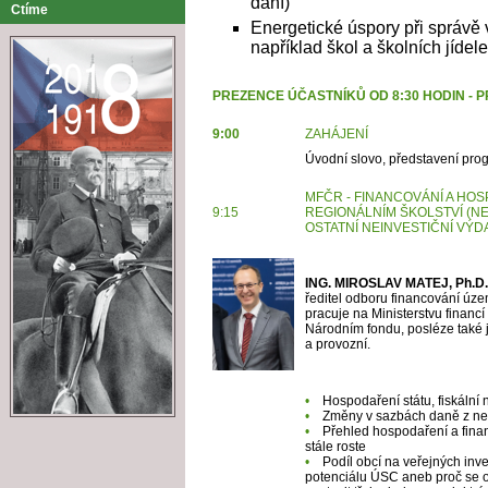
daní)
Ctíme
Energetické úspory při správě
například škol a školních jídele
PREZENCE ÚČASTNÍKŮ OD 8:30 HODIN - 
9:00
ZAHÁJENÍ
Úvodní slovo, představení pr
MFČR - FINANCOVÁNÍ A HO
9:15
REGIONÁLNÍM
ŠKOLSTVÍ (N
OSTATNÍ
NEINVESTIČNÍ VÝD
ING. MIROSLAV MATEJ, Ph.D.
ředitel odboru financování úze
pracuje na Ministerstvu financí
Národním fondu, posléze také 
a provozní.
•
Hospodaření státu, fiskáln
•
Změny v sazbách daně z ne
•
Přehled hospodaření a fina
stále roste
•
Podíl obcí na veřejných inve
potenciálu ÚSC aneb proč se o