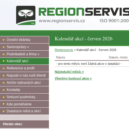
Kalendář akcí - červen 2026
Úvodní stránka
Samosprávy »
Regionservis
> Kalendář akcí - červen 2026
Podnikatelé a firmy »
Název
Datum, místo
Kalendář akcí
- pro tento měsíc není žádná akce v databázi -
Reference a profil
Následující měsíc »
Napsali o nás naši klienti
Všechny budoucí akce »
Archiv vybraných akcí
Kontakty
Smluvní podmínky
Kde pomáháme
Databáze měst a obcí
Hledat obec