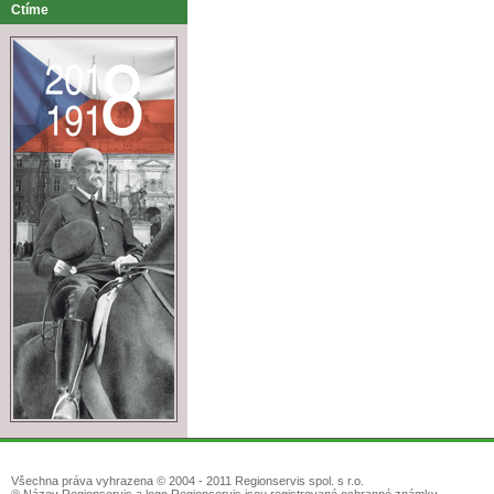
Ctíme
Všechna práva vyhrazena © 2004 - 2011 Regionservis spol. s r.o.
® Název Regionservis a logo Regionservis jsou registrované ochranné známky.